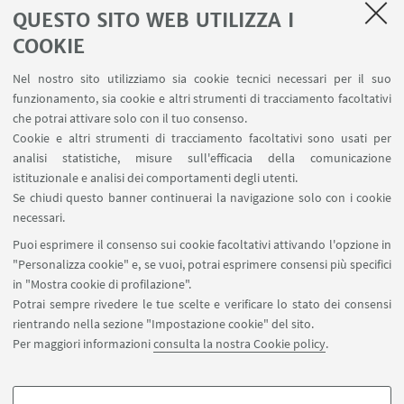
QUESTO SITO WEB UTILIZZA I
AULE U.E. 4 NAVILE
LABORATORI U.E. 5 NAVILE
COOKIE
Prenotazioni sale riunioni distretto Navile
Nel nostro sito utilizziamo sia cookie tecnici necessari per il suo
Prenotazione NMR Navile
funzionamento, sia cookie e altri strumenti di tracciamento facoltativi
Prenotazione strumenti del Dipartimento CHIMIND
che potrai attivare solo con il tuo consenso.
Cookie e altri strumenti di tracciamento facoltativi sono usati per
analisi statistiche, misure sull'efficacia della comunicazione
SEGUI IL DIPARTIMENTO SU:
istituzionale e analisi dei comportamenti degli utenti.
Se chiudi questo banner continuerai la navigazione solo con i cookie
necessari.
SEGUI UNIBO SU:
Puoi esprimere il consenso sui cookie facoltativi attivando l'opzione in
"Personalizza cookie" e, se vuoi, potrai esprimere consensi più specifici
in "Mostra cookie di profilazione".
Potrai sempre rivedere le tue scelte e verificare lo stato dei consensi
rientrando nella sezione "Impostazione cookie" del sito.
APP:
Per maggiori informazioni
consulta la nostra Cookie policy
.