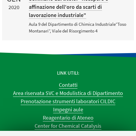
affinazione dell'oro da scarti di
2020
lavorazione industriale"
Aula 9 del Dipartimento di Chimica Industriale“Toso
Montanari”, Viale del Risorgimento 4
LINK UTILI
Contatti
Area riservata SVC e Modulistica di Dipartimento
Prenotazione strumenti laboratori CILDIC
Impegni aule
Reagentario di Ateneo
Center for Chemical Catalysis
AULE U.E. 1 NAVILE