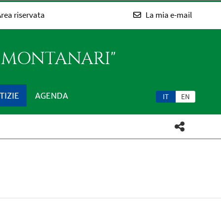
rea riservata
La mia e-mail
O MONTANARI"
TIZIE
AGENDA
IT
EN