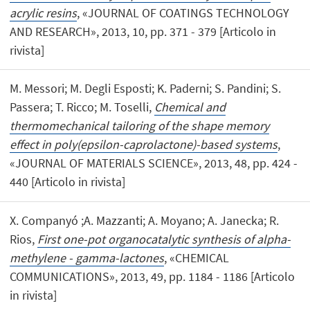
acrylic resins
, «JOURNAL OF COATINGS TECHNOLOGY
AND RESEARCH», 2013, 10, pp. 371 - 379 [Articolo in
rivista]
M. Messori; M. Degli Esposti; K. Paderni; S. Pandini; S.
Passera; T. Ricco; M. Toselli,
Chemical and
thermomechanical tailoring of the shape memory
effect in poly(epsilon-caprolactone)-based systems
,
«JOURNAL OF MATERIALS SCIENCE», 2013, 48, pp. 424 -
440 [Articolo in rivista]
X. Companyó ;A. Mazzanti; A. Moyano; A. Janecka; R.
Rios,
First one-pot organocatalytic synthesis of alpha-
methylene - gamma-lactones
, «CHEMICAL
COMMUNICATIONS», 2013, 49, pp. 1184 - 1186 [Articolo
in rivista]