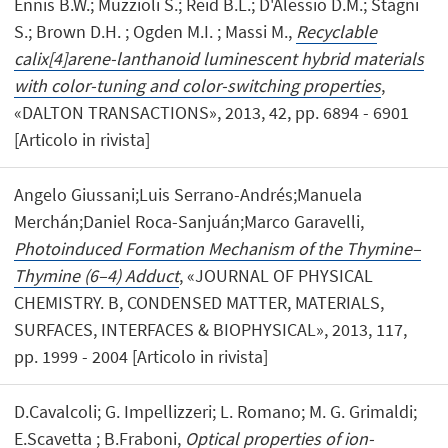
Ennis B.W.; Muzzioli S.; Reid B.L.; D'Alessio D.M.; Stagni
S.; Brown D.H. ; Ogden M.I. ; Massi M.,
Recyclable
calix[4]arene-lanthanoid luminescent hybrid materials
with color-tuning and color-switching properties
,
«DALTON TRANSACTIONS», 2013, 42, pp. 6894 - 6901
[Articolo in rivista]
Angelo Giussani;Luis Serrano-Andrés;Manuela
Merchán;Daniel Roca-Sanjuán;Marco Garavelli,
Photoinduced Formation Mechanism of the Thymine–
Thymine (6–4) Adduct
, «JOURNAL OF PHYSICAL
CHEMISTRY. B, CONDENSED MATTER, MATERIALS,
SURFACES, INTERFACES & BIOPHYSICAL», 2013, 117,
pp. 1999 - 2004 [Articolo in rivista]
D.Cavalcoli; G. Impellizzeri; L. Romano; M. G. Grimaldi;
E.Scavetta ; B.Fraboni,
Optical properties of ion-