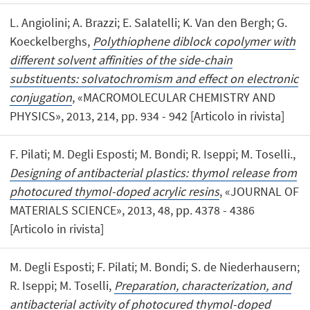
L. Angiolini; A. Brazzi; E. Salatelli; K. Van den Bergh; G.
Koeckelberghs,
Polythiophene diblock copolymer with
different solvent affinities of the side-chain
substituents: solvatochromism and effect on electronic
conjugation
, «MACROMOLECULAR CHEMISTRY AND
PHYSICS», 2013, 214, pp. 934 - 942 [Articolo in rivista]
F. Pilati; M. Degli Esposti; M. Bondi; R. Iseppi; M. Toselli.,
Designing of antibacterial plastics: thymol release from
photocured thymol-doped acrylic resins
, «JOURNAL OF
MATERIALS SCIENCE», 2013, 48, pp. 4378 - 4386
[Articolo in rivista]
M. Degli Esposti; F. Pilati; M. Bondi; S. de Niederhausern;
R. Iseppi; M. Toselli,
Preparation, characterization, and
antibacterial activity of photocured thymol-doped