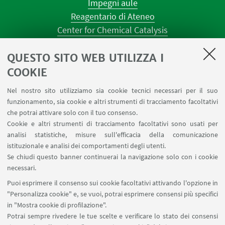
Impegni aule
Reagentario di Ateneo
Center for Chemical Catalysis
AULE U.E. 1 NAVILE
QUESTO SITO WEB UTILIZZA I
AULE U.E. 4 NAVILE
LABORATORI U.E. 5 NAVILE
COOKIE
Prenotazioni sale riunioni distretto Navile
Nel nostro sito utilizziamo sia cookie tecnici necessari per il suo
Prenotazione NMR Navile
funzionamento, sia cookie e altri strumenti di tracciamento facoltativi
Prenotazione strumenti del Dipartimento CHIMIND
che potrai attivare solo con il tuo consenso.
Cookie e altri strumenti di tracciamento facoltativi sono usati per
analisi statistiche, misure sull'efficacia della comunicazione
SEGUI IL DIPARTIMENTO SU:
istituzionale e analisi dei comportamenti degli utenti.
Se chiudi questo banner continuerai la navigazione solo con i cookie
necessari.
SEGUI UNIBO SU:
Puoi esprimere il consenso sui cookie facoltativi attivando l'opzione in
"Personalizza cookie" e, se vuoi, potrai esprimere consensi più specifici
in "Mostra cookie di profilazione".
Potrai sempre rivedere le tue scelte e verificare lo stato dei consensi