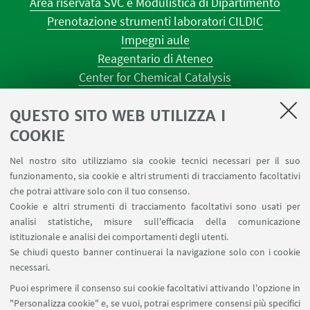
Area riservata SVC e Modulistica di Dipartimento
Prenotazione strumenti laboratori CILDIC
Impegni aule
Reagentario di Ateneo
Center for Chemical Catalysis
AULE U.E. 1 NAVILE
QUESTO SITO WEB UTILIZZA I
AULE U.E. 4 NAVILE
LABORATORI U.E. 5 NAVILE
COOKIE
Prenotazioni sale riunioni distretto Navile
Nel nostro sito utilizziamo sia cookie tecnici necessari per il suo
Prenotazione NMR Navile
funzionamento, sia cookie e altri strumenti di tracciamento facoltativi
Prenotazione strumenti del Dipartimento CHIMIND
che potrai attivare solo con il tuo consenso.
Cookie e altri strumenti di tracciamento facoltativi sono usati per
analisi statistiche, misure sull'efficacia della comunicazione
SEGUI IL DIPARTIMENTO SU:
istituzionale e analisi dei comportamenti degli utenti.
Se chiudi questo banner continuerai la navigazione solo con i cookie
necessari.
SEGUI UNIBO SU:
Puoi esprimere il consenso sui cookie facoltativi attivando l'opzione in
"Personalizza cookie" e, se vuoi, potrai esprimere consensi più specifici