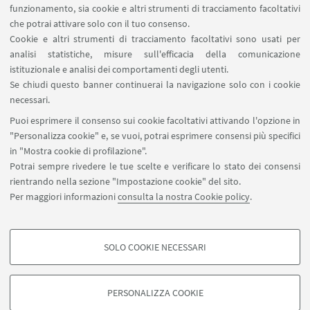
Prenotazione NMR Navile
funzionamento, sia cookie e altri strumenti di tracciamento facoltativi
Prenotazione strumenti del Dipartimento CHIMIND
che potrai attivare solo con il tuo consenso.
Cookie e altri strumenti di tracciamento facoltativi sono usati per
analisi statistiche, misure sull'efficacia della comunicazione
SEGUI IL DIPARTIMENTO SU:
istituzionale e analisi dei comportamenti degli utenti.
Se chiudi questo banner continuerai la navigazione solo con i cookie
necessari.
SEGUI UNIBO SU:
Puoi esprimere il consenso sui cookie facoltativi attivando l'opzione in
"Personalizza cookie" e, se vuoi, potrai esprimere consensi più specifici
in "Mostra cookie di profilazione".
Potrai sempre rivedere le tue scelte e verificare lo stato dei consensi
rientrando nella sezione "Impostazione cookie" del sito.
APP:
Per maggiori informazioni
consulta la nostra Cookie policy
.
SOLO COOKIE NECESSARI
COOKIE DI PROFILAZIONE - FACOLTATIVI
©Copyright 2026 - ALMA MATER STUDIORUM - Università di
Si tratta di cookie utilizzati per analizzare le caratteristiche della navigazione
Bologna - Via Zamboni, 33 - 40126 Bologna - PI: 01131710376 - CF:
PERSONALIZZA COOKIE
degli utenti, creare profili in base al loro comportamento sul sito, per analisi
80007010376