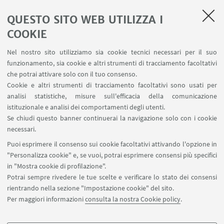
AULE U.E. 1 NAVILE
QUESTO SITO WEB UTILIZZA I
AULE U.E. 4 NAVILE
LABORATORI U.E. 5 NAVILE
COOKIE
Prenotazioni sale riunioni distretto Navile
Nel nostro sito utilizziamo sia cookie tecnici necessari per il suo
Prenotazione NMR Navile
funzionamento, sia cookie e altri strumenti di tracciamento facoltativi
Prenotazione strumenti del Dipartimento CHIMIND
che potrai attivare solo con il tuo consenso.
Cookie e altri strumenti di tracciamento facoltativi sono usati per
analisi statistiche, misure sull'efficacia della comunicazione
SEGUI IL DIPARTIMENTO SU:
istituzionale e analisi dei comportamenti degli utenti.
Se chiudi questo banner continuerai la navigazione solo con i cookie
necessari.
SEGUI UNIBO SU:
Puoi esprimere il consenso sui cookie facoltativi attivando l'opzione in
"Personalizza cookie" e, se vuoi, potrai esprimere consensi più specifici
in "Mostra cookie di profilazione".
Potrai sempre rivedere le tue scelte e verificare lo stato dei consensi
rientrando nella sezione "Impostazione cookie" del sito.
APP:
Per maggiori informazioni
consulta la nostra Cookie policy
.