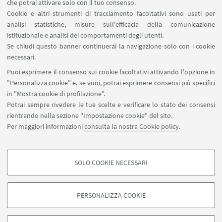
Prenotazione strumenti del Dipartimento CHIMIND
che potrai attivare solo con il tuo consenso.
Cookie e altri strumenti di tracciamento facoltativi sono usati per
analisi statistiche, misure sull'efficacia della comunicazione
SEGUI IL DIPARTIMENTO SU:
istituzionale e analisi dei comportamenti degli utenti.
Se chiudi questo banner continuerai la navigazione solo con i cookie
necessari.
SEGUI UNIBO SU:
Puoi esprimere il consenso sui cookie facoltativi attivando l'opzione in
"Personalizza cookie" e, se vuoi, potrai esprimere consensi più specifici
in "Mostra cookie di profilazione".
Potrai sempre rivedere le tue scelte e verificare lo stato dei consensi
rientrando nella sezione "Impostazione cookie" del sito.
APP:
Per maggiori informazioni
consulta la nostra Cookie policy
.
SOLO COOKIE NECESSARI
COOKIE DI PROFILAZIONE - FACOLTATIVI
©Copyright 2026 - ALMA MATER STUDIORUM - Università di
Si tratta di cookie utilizzati per analizzare le caratteristiche della navigazione
Bologna - Via Zamboni, 33 - 40126 Bologna - PI: 01131710376 - CF:
PERSONALIZZA COOKIE
degli utenti, creare profili in base al loro comportamento sul sito, per analisi
80007010376
di marketing.
Privacy
Note legali
Informazioni sul sito e accessibilità
Mostra cookie di profilazione