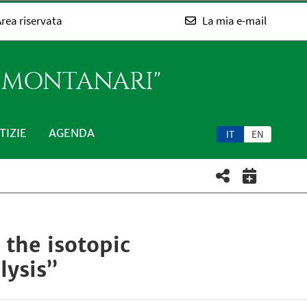
rea riservata
La mia e-mail
O MONTANARI"
TIZIE
AGENDA
IT
EN
 the isotopic
lysis”