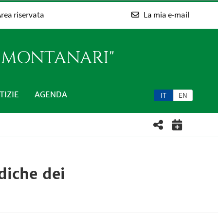
rea riservata
La mia e-mail
O MONTANARI"
TIZIE
AGENDA
IT
EN
diche dei