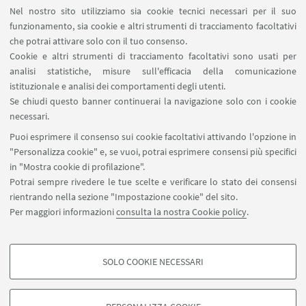
Prenotazioni sale riunioni distretto Navile
Nel nostro sito utilizziamo sia cookie tecnici necessari per il suo
Prenotazione NMR Navile
funzionamento, sia cookie e altri strumenti di tracciamento facoltativi
Prenotazione strumenti del Dipartimento CHIMIND
che potrai attivare solo con il tuo consenso.
Cookie e altri strumenti di tracciamento facoltativi sono usati per
analisi statistiche, misure sull'efficacia della comunicazione
SEGUI IL DIPARTIMENTO SU:
istituzionale e analisi dei comportamenti degli utenti.
Se chiudi questo banner continuerai la navigazione solo con i cookie
necessari.
SEGUI UNIBO SU:
Puoi esprimere il consenso sui cookie facoltativi attivando l'opzione in
"Personalizza cookie" e, se vuoi, potrai esprimere consensi più specifici
in "Mostra cookie di profilazione".
Potrai sempre rivedere le tue scelte e verificare lo stato dei consensi
rientrando nella sezione "Impostazione cookie" del sito.
APP:
Per maggiori informazioni
consulta la nostra Cookie policy
.
SOLO COOKIE NECESSARI
COOKIE DI PROFILAZIONE - FACOLTATIVI
©Copyright 2026 - ALMA MATER STUDIORUM - Università di
Si tratta di cookie utilizzati per analizzare le caratteristiche della navigazione