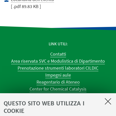
[ .pdf 89.83 KB ]
LINK UTILI
Contatti
Area riservata SVC e Modulistica di Dipartimento
Prenotazione strumenti laboratori CILDIC
Impegni aule
Reagentario di Ateneo
Center for Chemical Catalysis
AULE U.E. 1 NAVILE
QUESTO SITO WEB UTILIZZA I
AULE U.E. 4 NAVILE
LABORATORI U.E. 5 NAVILE
COOKIE