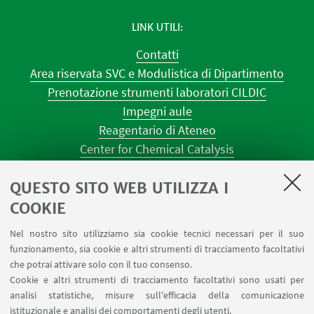
LINK UTILI
Contatti
Area riservata SVC e Modulistica di Dipartimento
Prenotazione strumenti laboratori CILDIC
Impegni aule
Reagentario di Ateneo
Center for Chemical Catalysis
AULE U.E. 1 NAVILE
QUESTO SITO WEB UTILIZZA I
AULE U.E. 4 NAVILE
LABORATORI U.E. 5 NAVILE
COOKIE
Prenotazioni sale riunioni distretto Navile
Nel nostro sito utilizziamo sia cookie tecnici necessari per il suo
Prenotazione NMR Navile
funzionamento, sia cookie e altri strumenti di tracciamento facoltativi
Prenotazione strumenti del Dipartimento CHIMIND
che potrai attivare solo con il tuo consenso.
Cookie e altri strumenti di tracciamento facoltativi sono usati per
analisi statistiche, misure sull'efficacia della comunicazione
SEGUI IL DIPARTIMENTO SU:
istituzionale e analisi dei comportamenti degli utenti.