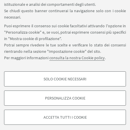
SEGUI IL DIPARTIMENTO SU:
istituzionale e analisi dei comportamenti degli utenti.
Se chiudi questo banner continuerai la navigazione solo con i cookie
necessari.
SEGUI UNIBO SU:
Puoi esprimere il consenso sui cookie facoltativi attivando l'opzione in
"Personalizza cookie" e, se vuoi, potrai esprimere consensi più specifici
in "Mostra cookie di profilazione".
Potrai sempre rivedere le tue scelte e verificare lo stato dei consensi
rientrando nella sezione "Impostazione cookie" del sito.
APP:
Per maggiori informazioni
consulta la nostra Cookie policy
.
SOLO COOKIE NECESSARI
COOKIE DI PROFILAZIONE - FACOLTATIVI
©Copyright 2026 - ALMA MATER STUDIORUM - Università di
Si tratta di cookie utilizzati per analizzare le caratteristiche della navigazione
Bologna - Via Zamboni, 33 - 40126 Bologna - PI: 01131710376 - CF:
PERSONALIZZA COOKIE
degli utenti, creare profili in base al loro comportamento sul sito, per analisi
80007010376
di marketing.
Privacy
Note legali
Informazioni sul sito e accessibilità
Mostra cookie di profilazione
Impostazioni Cookie
ACCETTA TUTTI I COOKIE
Google/Youtube Video