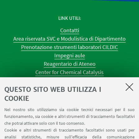
LINK UTILI
Contatti
Area riservata SVC e Modulistica di Dipartimento
Prenotazione strumenti laboratori CILDIC
Impegni aule
Reagentario di Ateneo
Center for Chemical Catalysis
AULE U.E. 1 NAVILE
QUESTO SITO WEB UTILIZZA I
AULE U.E. 4 NAVILE
LABORATORI U.E. 5 NAVILE
COOKIE
Prenotazioni sale riunioni distretto Navile
Nel nostro sito utilizziamo sia cookie tecnici necessari per il suo
Prenotazione NMR Navile
funzionamento, sia cookie e altri strumenti di tracciamento facoltativi
Prenotazione strumenti del Dipartimento CHIMIND
che potrai attivare solo con il tuo consenso.
Cookie e altri strumenti di tracciamento facoltativi sono usati per
analisi statistiche, misure sull'efficacia della comunicazione