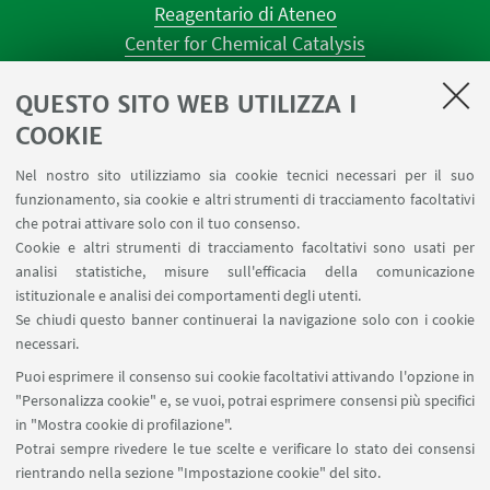
Reagentario di Ateneo
Center for Chemical Catalysis
AULE U.E. 1 NAVILE
QUESTO SITO WEB UTILIZZA I
AULE U.E. 4 NAVILE
LABORATORI U.E. 5 NAVILE
COOKIE
Prenotazioni sale riunioni distretto Navile
Nel nostro sito utilizziamo sia cookie tecnici necessari per il suo
Prenotazione NMR Navile
funzionamento, sia cookie e altri strumenti di tracciamento facoltativi
Prenotazione strumenti del Dipartimento CHIMIND
che potrai attivare solo con il tuo consenso.
Cookie e altri strumenti di tracciamento facoltativi sono usati per
analisi statistiche, misure sull'efficacia della comunicazione
SEGUI IL DIPARTIMENTO SU:
istituzionale e analisi dei comportamenti degli utenti.
Se chiudi questo banner continuerai la navigazione solo con i cookie
necessari.
SEGUI UNIBO SU:
Puoi esprimere il consenso sui cookie facoltativi attivando l'opzione in
"Personalizza cookie" e, se vuoi, potrai esprimere consensi più specifici
in "Mostra cookie di profilazione".
Potrai sempre rivedere le tue scelte e verificare lo stato dei consensi
rientrando nella sezione "Impostazione cookie" del sito.
APP: