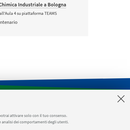
Chimica Industriale a Bologna
dall'Aula 4 su piattaforma TEAMS
entenario
CILDIC
Impegni aule
Reagentario di Ateneo
Prenotazioni sale riunioni distretto Navile
potrai attivare solo con il tuo consenso.
 e analisi dei comportamenti degli utenti.