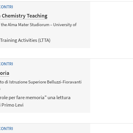
CONTRI
n Chemistry Teaching
f the Alma Mater Studiorum – University of
raining Activities (LTTA)
CONTRI
oria
to di Istruzione Superiore Belluzzi-Fioravanti
a
role per fare memoria" una lettura
di Primo Levi
CONTRI