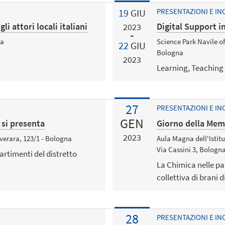
19
GIU
PRESENTAZIONI E IN
i attori locali italiani
Digital Support i
2023
ia
Science Park Navile o
22
GIU
Bologna
2023
Learning, Teaching T
27
PRESENTAZIONI E IN
GEN
 si presenta
Giorno della Mem
2023
everara, 123/1 - Bologna
Aula Magna dell'Istitu
Via Cassini 3, Bologn
artimenti del distretto
La Chimica nelle pa
collettiva di brani 
28
PRESENTAZIONI E IN