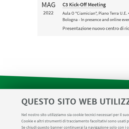
MAG
C3 Kick-Off Meeting
2022
Aula O "Ciamician", Piano Terra U.E. 4
Bologna - In presence and online eve
Presentazione nuovo centro di ric
QUESTO SITO WEB UTILIZ
Contatti
Area riservata SVC e Modulis
LINK UTILI
Center for Chemical Catalysis
AULE U.E. 1 N
Nel nostro sito utilizziamo sia cookie tecnici necessari per il s
Prenotazione NMR Navile
Prenotazione stru
Cookie e altri strumenti di tracciamento facoltativi sono usati p
Se chiudi questo banner continuerai la navigazione solo con i c