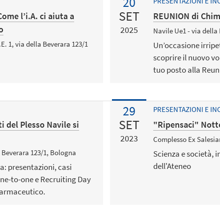
20
PRESENTAZIONI E IN
SET
me l’i.A. ci aiuta a
REUNION di Chimi
o
2025
Navile Ue1 - via della
E. 1, via della Beverara 123/1
Un’occasione irripet
scoprire il nuovo vo
tuo posto alla Reun
29
PRESENTAZIONI E IN
SET
i del Plesso Navile si
"Ripensaci" Notte
2023
Complesso Ex Salesian
a Beverara 123/1, Bologna
Scienza e società, 
dell'Ateneo
a: presentazioni, casi
 one-to-one e Recruiting Day
farmaceutico.