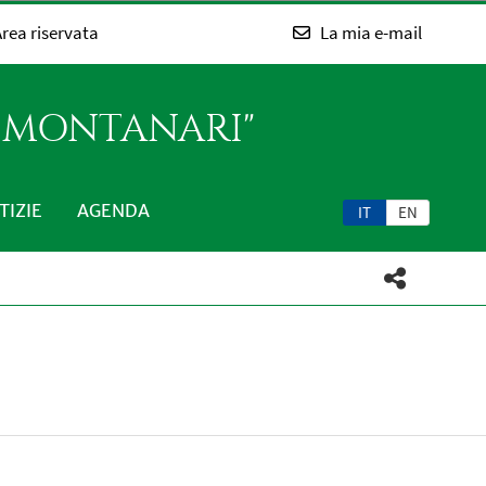
rea riservata
La mia e-mail
O MONTANARI"
TIZIE
AGENDA
IT
EN