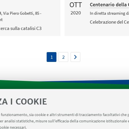
OTT
Centenario della 
2020
, Via Piero Gobetti, 85 -
In diretta streaming 
nt
Celebrazione del C
erca sulla catalisi C3
1
2
ZA I COOKIE
tica di Dipartimento
Prenotazione strumenti laboratori 
AVILE
AULE U.E. 4 NAVILE
LABORATORI U.E. 5 NAVILE
uo funzionamento, sia cookie e altri strumenti di tracciamento facoltativi che 
menti del Dipartimento CHIMIND
er analisi statistiche, misure sull'efficacia della comunicazione istituzionale
ookie necessari.