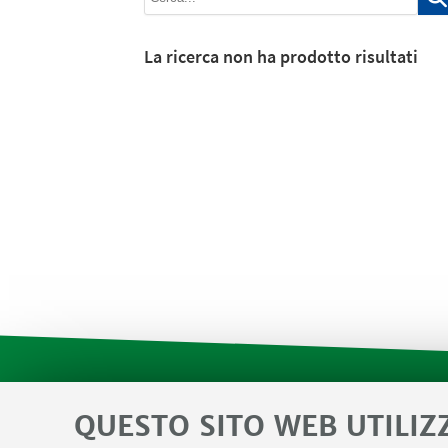
La ricerca non ha prodotto risultati
QUESTO SITO WEB UTILIZ
Contatti
Area riservata SVC e Modulis
LINK UTILI