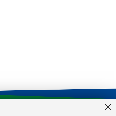
CILDIC
Impegni aule
Reagentario di Ateneo