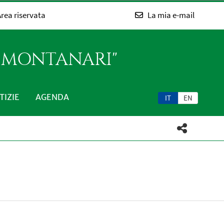
rea riservata
La mia e-mail
O MONTANARI"
TIZIE
AGENDA
IT
EN