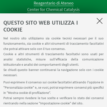
Reagentario di Ateneo
Center for Chemical Catalysis
AULE U.E. 1 NAVILE
QUESTO SITO WEB UTILIZZA I
AULE U.E. 4 NAVILE
LABORATORI U.E. 5 NAVILE
COOKIE
Prenotazioni sale riunioni distretto Navile
Nel nostro sito utilizziamo sia cookie tecnici necessari per il suo
Prenotazione NMR Navile
funzionamento, sia cookie e altri strumenti di tracciamento facoltativi
Prenotazione strumenti del Dipartimento CHIMIND
che potrai attivare solo con il tuo consenso.
Cookie e altri strumenti di tracciamento facoltativi sono usati per
analisi statistiche, misure sull'efficacia della comunicazione
SEGUI IL DIPARTIMENTO SU:
istituzionale e analisi dei comportamenti degli utenti.
Se chiudi questo banner continuerai la navigazione solo con i cookie
necessari.
SEGUI UNIBO SU:
Puoi esprimere il consenso sui cookie facoltativi attivando l'opzione in
"Personalizza cookie" e, se vuoi, potrai esprimere consensi più specifici
in "Mostra cookie di profilazione".
Potrai sempre rivedere le tue scelte e verificare lo stato dei consensi
rientrando nella sezione "Impostazione cookie" del sito.
APP: