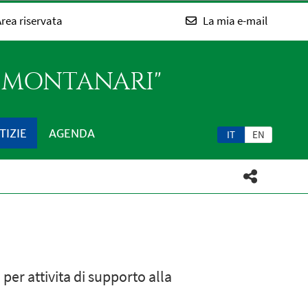
rea riservata
La mia e-mail
O MONTANARI"
TIZIE
AGENDA
IT
EN
er attivita di supporto alla