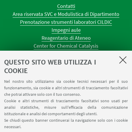
Contatti
Area riservata SVC e Modulistica di Dipartimento
Prenotazione strumenti laboratori CILDIC
Impegni aule
Reagentario di Ateneo
Center for Chemical Catalysis
AULE U.E. 1 NAVILE
QUESTO SITO WEB UTILIZZA I
AULE U.E. 4 NAVILE
LABORATORI U.E. 5 NAVILE
COOKIE
Prenotazioni sale riunioni distretto Navile
Nel nostro sito utilizziamo sia cookie tecnici necessari per il suo
Prenotazione NMR Navile
funzionamento, sia cookie e altri strumenti di tracciamento facoltativi
Prenotazione strumenti del Dipartimento CHIMIND
che potrai attivare solo con il tuo consenso.
Cookie e altri strumenti di tracciamento facoltativi sono usati per
analisi statistiche, misure sull'efficacia della comunicazione
SEGUI IL DIPARTIMENTO SU:
istituzionale e analisi dei comportamenti degli utenti.
Se chiudi questo banner continuerai la navigazione solo con i cookie
necessari.