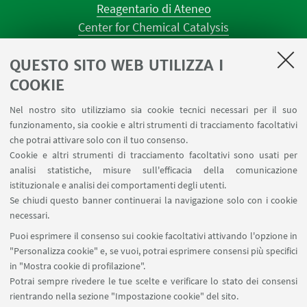
Reagentario di Ateneo
Center for Chemical Catalysis
AULE U.E. 1 NAVILE
QUESTO SITO WEB UTILIZZA I
AULE U.E. 4 NAVILE
LABORATORI U.E. 5 NAVILE
COOKIE
Prenotazioni sale riunioni distretto Navile
Nel nostro sito utilizziamo sia cookie tecnici necessari per il suo
Prenotazione NMR Navile
funzionamento, sia cookie e altri strumenti di tracciamento facoltativi
Prenotazione strumenti del Dipartimento CHIMIND
che potrai attivare solo con il tuo consenso.
Cookie e altri strumenti di tracciamento facoltativi sono usati per
analisi statistiche, misure sull'efficacia della comunicazione
SEGUI IL DIPARTIMENTO SU:
istituzionale e analisi dei comportamenti degli utenti.
Se chiudi questo banner continuerai la navigazione solo con i cookie
necessari.
SEGUI UNIBO SU:
Puoi esprimere il consenso sui cookie facoltativi attivando l'opzione in
"Personalizza cookie" e, se vuoi, potrai esprimere consensi più specifici
in "Mostra cookie di profilazione".
Potrai sempre rivedere le tue scelte e verificare lo stato dei consensi
rientrando nella sezione "Impostazione cookie" del sito.
APP: