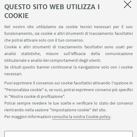
QUESTO SITO WEB UTILIZZA I
AULE U.E. 4 NAVILE
LABORATORI U.E. 5 NAVILE
COOKIE
Prenotazioni sale riunioni distretto Navile
Nel nostro sito utilizziamo sia cookie tecnici necessari per il suo
Prenotazione NMR Navile
funzionamento, sia cookie e altri strumenti di tracciamento facoltativi
Prenotazione strumenti del Dipartimento CHIMIND
che potrai attivare solo con il tuo consenso.
Cookie e altri strumenti di tracciamento facoltativi sono usati per
analisi statistiche, misure sull'efficacia della comunicazione
SEGUI IL DIPARTIMENTO SU:
istituzionale e analisi dei comportamenti degli utenti.
Se chiudi questo banner continuerai la navigazione solo con i cookie
necessari.
SEGUI UNIBO SU:
Puoi esprimere il consenso sui cookie facoltativi attivando l'opzione in
"Personalizza cookie" e, se vuoi, potrai esprimere consensi più specifici
in "Mostra cookie di profilazione".
Potrai sempre rivedere le tue scelte e verificare lo stato dei consensi
rientrando nella sezione "Impostazione cookie" del sito.
APP:
Per maggiori informazioni
consulta la nostra Cookie policy
.