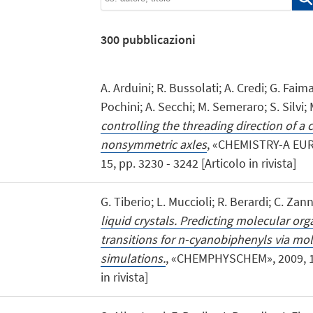
300
pubblicazioni
A. Arduini; R. Bussolati; A. Credi; G. Faim
Pochini; A. Secchi; M. Semeraro; S. Silvi; 
controlling the threading direction of a 
nonsymmetric axles
, «CHEMISTRY-A EU
15, pp. 3230 - 3242 [Articolo in rivista]
G. Tiberio; L. Muccioli; R. Berardi; C. Zan
liquid crystals. Predicting molecular or
transitions for n-cyanobiphenyls via mo
simulations.
, «CHEMPHYSCHEM», 2009, 10,
in rivista]