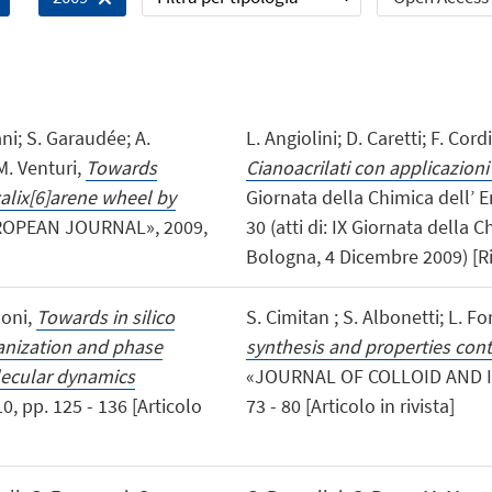
ani; S. Garaudée; A.
L. Angiolini; D. Caretti; F. Cordi
M. Venturi,
Towards
Cianoacrilati con applicazion
calix[6]arene wheel by
Giornata della Chimica dell’ Em
ROPEAN JOURNAL», 2009,
30 (atti di: IX Giornata della
Bologna, 4 Dicembre 2009) [Ri
noni,
Towards in silico
S. Cimitan ; S. Albonetti; L. For
ganization and phase
synthesis and properties con
lecular dynamics
«JOURNAL OF COLLOID AND IN
 pp. 125 - 136 [Articolo
73 - 80 [Articolo in rivista]