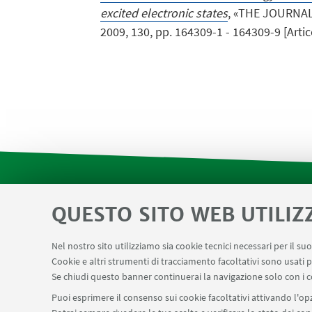
excited electronic states
, «THE JOURNA
2009, 130, pp. 164309-1 - 164309-9 [Artico
QUESTO SITO WEB UTILIZ
Contatti
Area riservata SVC e Modulis
LINK UTILI
Center for Chemical Catalysis
AULE U.E. 1 N
Nel nostro sito utilizziamo sia cookie tecnici necessari per il s
Cookie e altri strumenti di tracciamento facoltativi sono usati p
Prenotazione NMR Navile
Prenotazione stru
Se chiudi questo banner continuerai la navigazione solo con i c
Puoi esprimere il consenso sui cookie facoltativi attivando l'opz