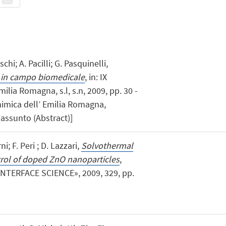
schi; A. Pacilli; G. Pasquinelli,
i in campo biomedicale
, in: IX
ilia Romagna, s.l, s.n, 2009, pp. 30 -
 Chimica dell’ Emilia Romagna,
assunto (Abstract)]
ni; F. Peri ; D. Lazzari,
Solvothermal
trol of doped ZnO nanoparticles
,
TERFACE SCIENCE», 2009, 329, pp.