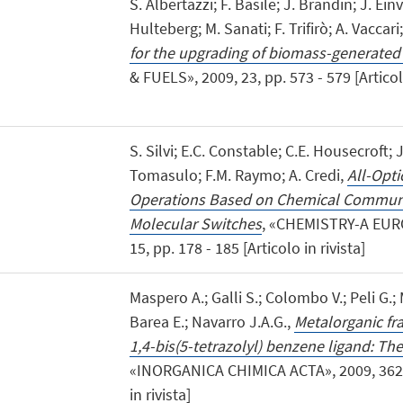
S. Albertazzi; F. Basile; J. Brandin; J. Einv
Hulteberg; M. Sanati; F. Trifirò; A. Vaccari
for the upgrading of biomass-generated
& FUELS», 2009, 23, pp. 573 - 579 [Articolo
S. Silvi; E.C. Constable; C.E. Housecroft; 
Tomasulo; F.M. Raymo; A. Credi,
All-Opti
Operations Based on Chemical Commun
Molecular Switches
, «CHEMISTRY-A EUR
15, pp. 178 - 185 [Articolo in rivista]
Maspero A.; Galli S.; Colombo V.; Peli G.; 
Barea E.; Navarro J.A.G.,
Metalorganic f
1,4-bis(5-tetrazolyl) benzene ligand: Th
«INORGANICA CHIMICA ACTA», 2009, 362, 
in rivista]