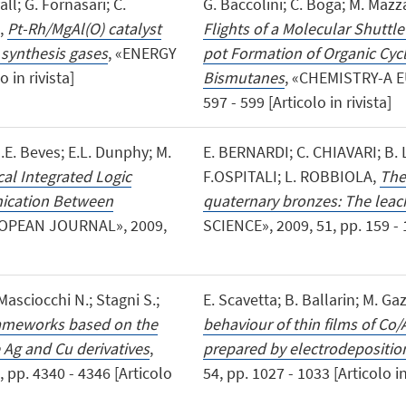
all; G. Fornasari; C.
G. Baccolini; C. Boga; M. Mazza
;,
Pt-Rh/MgAl(O) catalyst
Flights of a Molecular Shuttl
 synthesis gases
, «ENERGY
pot Formation of Organic Cycl
 in rivista]
Bismutanes
, «CHEMISTRY-A 
597 - 599 [Articolo in rivista]
J.E. Beves; E.L. Dunphy; M.
E. BERNARDI; C. CHIAVARI; B.
cal Integrated Logic
F.OSPITALI; L. ROBBIOLA,
The
ication Between
quaternary bronzes: The leach
OPEAN JOURNAL», 2009,
SCIENCE», 2009, 51, pp. 159 - 1
Masciocchi N.; Stagni S.;
E. Scavetta; B. Ballarin; M. Ga
rameworks based on the
behaviour of thin films of Co
e Ag and Cu derivatives
,
prepared by electrodepositio
pp. 4340 - 4346 [Articolo
54, pp. 1027 - 1033 [Articolo in