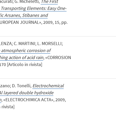
curati; G. Micheletti,
The First
e Transporting Elements: Easy One-
ic Arsanes, Stibanes and
EUROPEAN JOURNAL», 2009, 15, pp.
 LENZA; C. MARTINI; L. MORSELLI;
 atmospheric corrosion of
ing action of acid rain
, «CORROSION
70 [Articolo in rivista]
zzano; D. Tonelli,
Electrochemical
/Al layered double hydroxide
n
, «ELECTROCHIMICA ACTA», 2009,
 rivista]