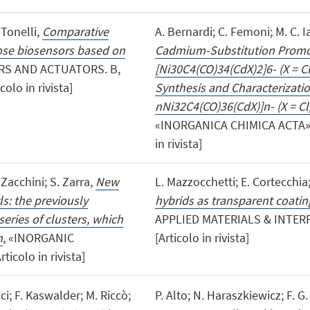
 Tonelli,
Comparative
A. Bernardi; C. Femoni; M. C. I
ose biosensors based on
Cadmium-Substitution Promot
RS AND ACTUATORS. B,
[Ni30C4(CO)34(CdX)2]6- (X = Cl
olo in rivista]
Synthesis and Characterizati
nNi32C4(CO)36(CdX)]n- (X = Cl, 
«INORGANICA CHIMICA ACTA», 2
in rivista]
 Zacchini; S. Zarra,
New
L. Mazzocchetti; E. Cortecchia
ls: the previously
hybrids as transparent coatin
eries of clusters, which
APPLIED MATERIALS & INTERFAC
m
, «INORGANIC
[Articolo in rivista]
icolo in rivista]
ci; F. Kaswalder; M. Riccò;
P. Alto; N. Haraszkiewicz; F. G. 