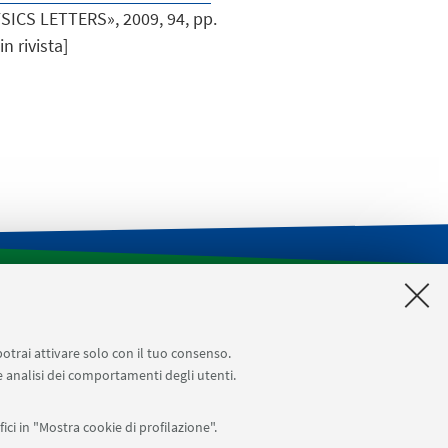
SICS LETTERS», 2009, 94, pp.
n rivista]
CILDIC
Impegni aule
Reagentario di Ateneo
Prenotazioni sale riunioni distretto Navile
potrai attivare solo con il tuo consenso.
 e analisi dei comportamenti degli utenti.
ici in "Mostra cookie di profilazione".