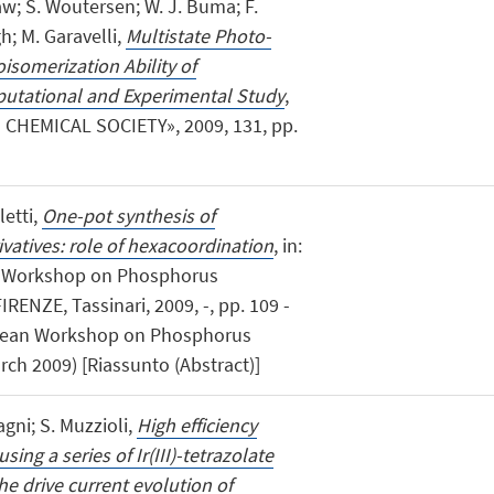
w; S. Woutersen; W. J. Buma; F.
gh; M. Garavelli,
Multistate Photo-
isomerization Ability of
utational and Experimental Study
,
HEMICAL SOCIETY», 2009, 131, pp.
letti,
One-pot synthesis of
atives: role of hexacoordination
, in:
n Workshop on Phosphorus
IRENZE, Tassinari, 2009, -, pp. 109 -
ropean Workshop on Phosphorus
ch 2009) [Riassunto (Abstract)]
agni; S. Muzzioli,
High efficiency
ing a series of Ir(III)-tetrazolate
e drive current evolution of