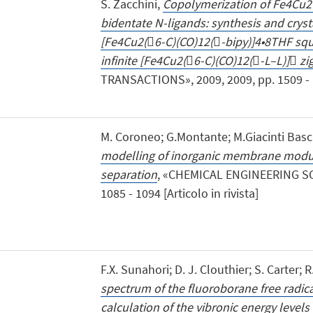
S. Zacchini,
Copolymerization of Fe4Cu2
bidentate N-ligands: synthesis and crysta
[Fe4Cu2(6-C)(CO)12(-bipy)]4•8THF squ
infinite [Fe4Cu2(6-C)(CO)12(-L–L)] zi
TRANSACTIONS», 2009, 2009, pp. 1509 - 15
M. Coroneo; G.Montante; M.Giacinti Basch
modelling of inorganic membrane modul
separation
, «CHEMICAL ENGINEERING SCI
1085 - 1094 [Articolo in rivista]
F.X. Sunahori; D. J. Clouthier; S. Carter; R
spectrum of the fluoroborane free radical
calculation of the vibronic energy levels