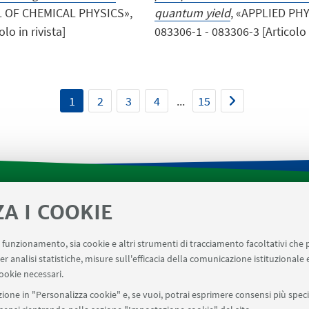
L OF CHEMICAL PHYSICS»,
quantum yield
, «APPLIED PHY
lo in rivista]
083306-1 - 083306-3 [Articolo i
1
2
3
4
...
15
ZA I COOKIE
tica di Dipartimento
Prenotazione strumenti laboratori 
AVILE
AULE U.E. 4 NAVILE
LABORATORI U.E. 5 NAVILE
uo funzionamento, sia cookie e altri strumenti di tracciamento facoltativi che 
er analisi statistiche, misure sull'efficacia della comunicazione istituzionale
menti del Dipartimento CHIMIND
ookie necessari.
ione in "Personalizza cookie" e, se vuoi, potrai esprimere consensi più specif