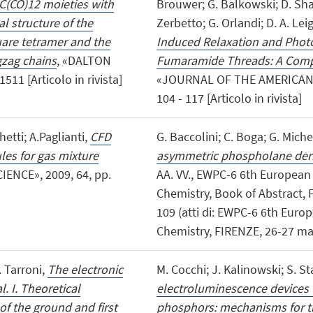
C(CO)12 moieties with
Brouwer; G. Balkowski; D. Sha
l structure of the
Zerbetto; G. Orlandi; D. A. Lei
are tetramer and the
Induced Relaxation and Photo
gzag chains
, «DALTON
Fumaramide Threads: A Comp
11 [Articolo in rivista]
«JOURNAL OF THE AMERICAN C
104 - 117 [Articolo in rivista]
etti; A.Paglianti,
CFD
G. Baccolini; C. Boga; G. Miche
es for gas mixture
asymmetric phospholane deriv
ENCE», 2009, 64, pp.
AA. VV., EWPC-6 6th Europea
Chemistry, Book of Abstract, F
109 (atti di: EWPC-6 6th Eu
Chemistry, FIRENZE, 26-27 mar
. Tarroni,
The electronic
M. Cocchi; J. Kalinowski; S. St
. I. Theoretical
electroluminescence devices us
 of the ground and first
phosphors: mechanisms for th