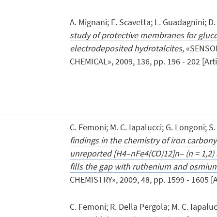
A. Mignani; E. Scavetta; L. Guadagnini; D.
study of protective membranes for gluc
electrodeposited hydrotalcites
, «SENSO
CHEMICAL», 2009, 136, pp. 196 - 202 [Artic
C. Femoni; M. C. Iapalucci; G. Longoni; S.
findings in the chemistry of iron carbony
unreported [H4–nFe4(CO)12]n– (n = 1,2) s
fills the gap with ruthenium and osmiu
CHEMISTRY», 2009, 48, pp. 1599 - 1605 [Art
C. Femoni; R. Della Pergola; M. C. Iapaluc