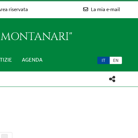
rea riservata
La mia e-mail
O MONTANARI"
TIZIE
AGENDA
IT
EN