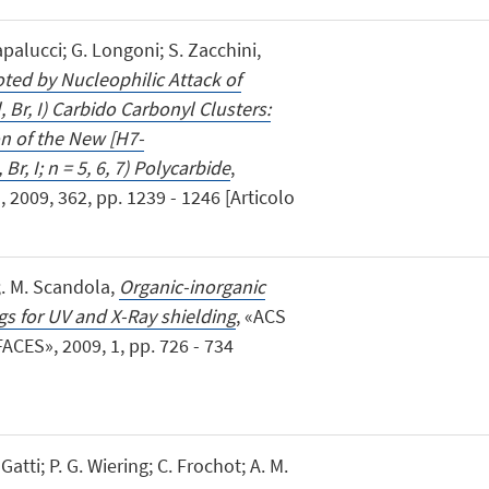
apalucci; G. Longoni; S. Zacchini,
ed by Nucleophilic Attack of
, Br, I) Carbido Carbonyl Clusters:
on of the New [H7-
Br, I; n = 5, 6, 7) Polycarbide
,
009, 362, pp. 1239 - 1246 [Articolo
;. M. Scandola,
Organic-inorganic
gs for UV and X-Ray shielding
, «ACS
ES», 2009, 1, pp. 726 - 734
Gatti; P. G. Wiering; C. Frochot; A. M.