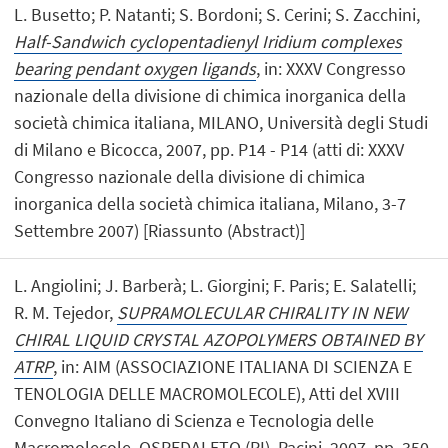
L. Busetto; P. Natanti; S. Bordoni; S. Cerini; S. Zacchini,
Half-Sandwich cyclopentadienyl Iridium complexes
bearing pendant oxygen ligands
, in: XXXV Congresso
nazionale della divisione di chimica inorganica della
società chimica italiana, MILANO, Università degli Studi
di Milano e Bicocca, 2007, pp. P14 - P14 (atti di: XXXV
Congresso nazionale della divisione di chimica
inorganica della società chimica italiana, Milano, 3-7
Settembre 2007) [Riassunto (Abstract)]
L. Angiolini; J. Barberà; L. Giorgini; F. Paris; E. Salatelli;
R. M. Tejedor,
SUPRAMOLECULAR CHIRALITY IN NEW
CHIRAL LIQUID CRYSTAL AZOPOLYMERS OBTAINED BY
ATRP
, in: AIM (ASSOCIAZIONE ITALIANA DI SCIENZA E
TENOLOGIA DELLE MACROMOLECOLE), Atti del XVIII
Convegno Italiano di Scienza e Tecnologia delle
Macromolecole, OSPEDALETO (PI), Pacini, 2007, pp. 350