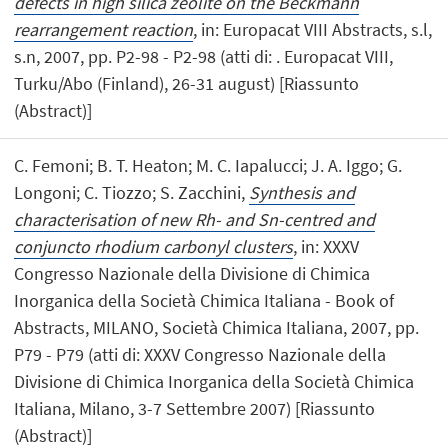
defects in high silica zeolite on the Beckmann
rearrangement reaction
, in: Europacat VIII Abstracts, s.l,
s.n, 2007, pp. P2-98 - P2-98 (atti di: . Europacat VIII,
Turku/Abo (Finland), 26-31 august) [Riassunto
(Abstract)]
C. Femoni; B. T. Heaton; M. C. Iapalucci; J. A. Iggo; G.
Longoni; C. Tiozzo; S. Zacchini,
Synthesis and
characterisation of new Rh- and Sn-centred and
conjuncto rhodium carbonyl clusters
, in: XXXV
Congresso Nazionale della Divisione di Chimica
Inorganica della Società Chimica Italiana - Book of
Abstracts, MILANO, Società Chimica Italiana, 2007, pp.
P79 - P79 (atti di: XXXV Congresso Nazionale della
Divisione di Chimica Inorganica della Società Chimica
Italiana, Milano, 3-7 Settembre 2007) [Riassunto
(Abstract)]