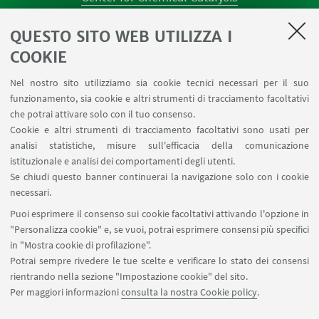
AULE U.E. 1 NAVILE
QUESTO SITO WEB UTILIZZA I
AULE U.E. 4 NAVILE
LABORATORI U.E. 5 NAVILE
COOKIE
Prenotazioni sale riunioni distretto Navile
Nel nostro sito utilizziamo sia cookie tecnici necessari per il suo
Prenotazione NMR Navile
funzionamento, sia cookie e altri strumenti di tracciamento facoltativi
Prenotazione strumenti del Dipartimento CHIMIND
che potrai attivare solo con il tuo consenso.
Cookie e altri strumenti di tracciamento facoltativi sono usati per
analisi statistiche, misure sull'efficacia della comunicazione
SEGUI IL DIPARTIMENTO SU:
istituzionale e analisi dei comportamenti degli utenti.
Se chiudi questo banner continuerai la navigazione solo con i cookie
necessari.
SEGUI UNIBO SU:
Puoi esprimere il consenso sui cookie facoltativi attivando l'opzione in
"Personalizza cookie" e, se vuoi, potrai esprimere consensi più specifici
in "Mostra cookie di profilazione".
Potrai sempre rivedere le tue scelte e verificare lo stato dei consensi
rientrando nella sezione "Impostazione cookie" del sito.
APP:
Per maggiori informazioni
consulta la nostra Cookie policy
.