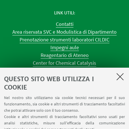
LINK UTILI
Contatti
Area riservata SVC e Modulistica di Dipartimento
Prenotazione strumenti laboratori CILDIC
Impegni aule
Reagentario di Ateneo
Center for Chemical Catalysis
AULE U.E. 1 NAVILE
QUESTO SITO WEB UTILIZZA I
AULE U.E. 4 NAVILE
LABORATORI U.E. 5 NAVILE
COOKIE
Prenotazioni sale riunioni distretto Navile
Nel nostro sito utilizziamo sia cookie tecnici necessari per il suo
Prenotazione NMR Navile
funzionamento, sia cookie e altri strumenti di tracciamento facoltativi
Prenotazione strumenti del Dipartimento CHIMIND
che potrai attivare solo con il tuo consenso.
Cookie e altri strumenti di tracciamento facoltativi sono usati per
analisi statistiche, misure sull'efficacia della comunicazione
SEGUI IL DIPARTIMENTO SU: