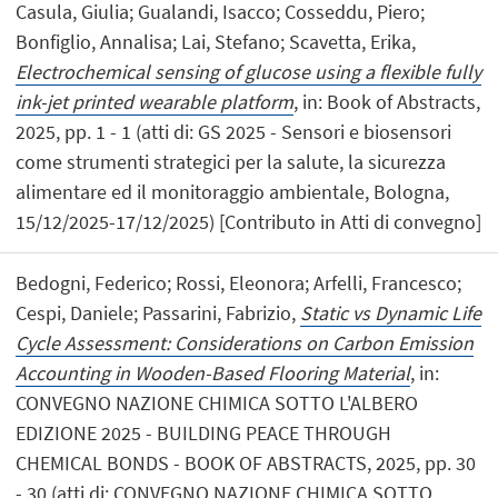
Casula, Giulia; Gualandi, Isacco; Cosseddu, Piero;
Bonfiglio, Annalisa; Lai, Stefano; Scavetta, Erika,
Electrochemical sensing of glucose using a flexible fully
ink-jet printed wearable platform
, in: Book of Abstracts,
2025, pp. 1 - 1 (atti di: GS 2025 - Sensori e biosensori
come strumenti strategici per la salute, la sicurezza
alimentare ed il monitoraggio ambientale, Bologna,
15/12/2025-17/12/2025) [Contributo in Atti di convegno]
Bedogni, Federico; Rossi, Eleonora; Arfelli, Francesco;
Cespi, Daniele; Passarini, Fabrizio,
Static vs Dynamic Life
Cycle Assessment: Considerations on Carbon Emission
Accounting in Wooden-Based Flooring Material
, in:
CONVEGNO NAZIONE CHIMICA SOTTO L'ALBERO
EDIZIONE 2025 - BUILDING PEACE THROUGH
CHEMICAL BONDS - BOOK OF ABSTRACTS, 2025, pp. 30
- 30 (atti di: CONVEGNO NAZIONE CHIMICA SOTTO