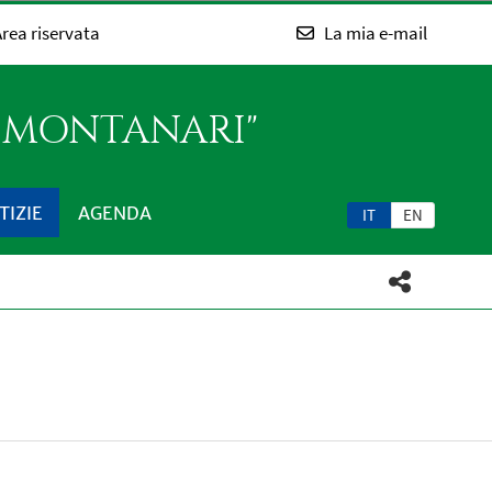
rea riservata
La mia e-mail
O MONTANARI"
TIZIE
AGENDA
IT
EN