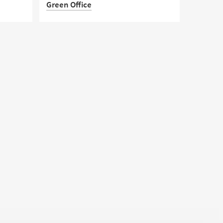
Green Office
 ospite
e
Una giornata green al Campus di
Forlì, dedicata agli ultime azioni
taliana
messe in campo dall'Ateneo
bsidale
nell'ambito del Progetto
Multicampus Sostenibile