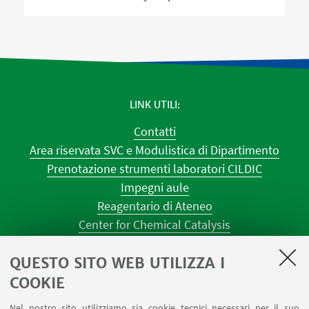
LINK UTILI
Contatti
Area riservata SVC e Modulistica di Dipartimento
Prenotazione strumenti laboratori CILDIC
Impegni aule
Reagentario di Ateneo
Center for Chemical Catalysis
AULE U.E. 1 NAVILE
QUESTO SITO WEB UTILIZZA I
AULE U.E. 4 NAVILE
LABORATORI U.E. 5 NAVILE
COOKIE
Prenotazioni sale riunioni distretto Navile
Nel nostro sito utilizziamo sia cookie tecnici necessari per il suo