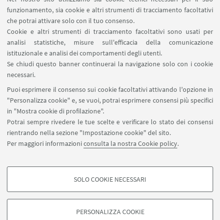
Prenotazione NMR Navile
funzionamento, sia cookie e altri strumenti di tracciamento facoltativi
Prenotazione strumenti del Dipartimento CHIMIND
che potrai attivare solo con il tuo consenso.
Cookie e altri strumenti di tracciamento facoltativi sono usati per
analisi statistiche, misure sull'efficacia della comunicazione
SEGUI IL DIPARTIMENTO SU:
istituzionale e analisi dei comportamenti degli utenti.
Se chiudi questo banner continuerai la navigazione solo con i cookie
necessari.
SEGUI UNIBO SU:
Puoi esprimere il consenso sui cookie facoltativi attivando l'opzione in
"Personalizza cookie" e, se vuoi, potrai esprimere consensi più specifici
in "Mostra cookie di profilazione".
Potrai sempre rivedere le tue scelte e verificare lo stato dei consensi
rientrando nella sezione "Impostazione cookie" del sito.
APP:
Per maggiori informazioni
consulta la nostra Cookie policy
.
SOLO COOKIE NECESSARI
COOKIE DI PROFILAZIONE - FACOLTATIVI
©Copyright 2026 - ALMA MATER STUDIORUM - Università di
Si tratta di cookie utilizzati per analizzare le caratteristiche della navigazione
Bologna - Via Zamboni, 33 - 40126 Bologna - PI: 01131710376 - CF:
PERSONALIZZA COOKIE
degli utenti, creare profili in base al loro comportamento sul sito, per analisi