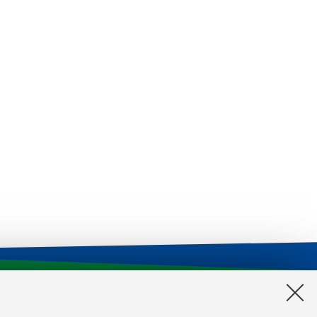
CILDIC
Impegni aule
Reagentario di Ateneo