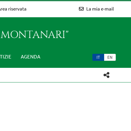
rea riservata
La mia e-mail
O MONTANARI"
TIZIE
AGENDA
IT
EN