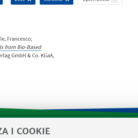
ile, Francesco;
ls from Bio-Based
erlag GmbH & Co. KGaA,
ZA I COOKIE
tica di Dipartimento
Prenotazione strumenti laboratori 