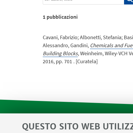
1
pubblicazioni
Cavani, Fabrizio; Albonetti, Stefania; Bas
Alessandro, Gandini,
Chemicals and Fue
Building Blocks
, Weinheim, Wiley-VCH V
2016, pp. 701 . [Curatela]
QUESTO SITO WEB UTILIZ
Contatti
Area riservata SVC e Modulis
LINK UTILI