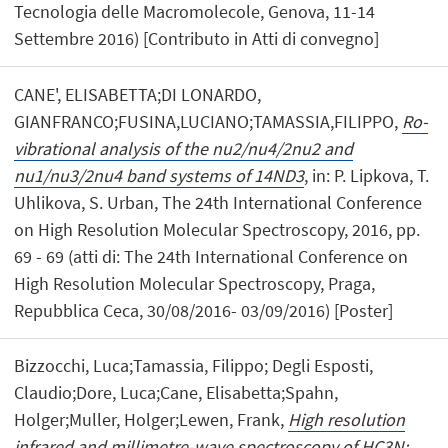
Tecnologia delle Macromolecole, Genova, 11-14
Settembre 2016) [Contributo in Atti di convegno]
CANE', ELISABETTA;DI LONARDO,
GIANFRANCO;FUSINA,LUCIANO;TAMASSIA,FILIPPO,
Ro-
vibrational analysis of the nu2/nu4/2nu2 and
nu1/nu3/2nu4 band systems of 14ND3
, in: P. Lipkova, T.
Uhlikova, S. Urban, The 24th International Conference
on High Resolution Molecular Spectroscopy, 2016, pp.
69 - 69 (atti di: The 24th International Conference on
High Resolution Molecular Spectroscopy, Praga,
Repubblica Ceca, 30/08/2016- 03/09/2016) [Poster]
Bizzocchi, Luca;Tamassia, Filippo; Degli Esposti,
Claudio;Dore, Luca;Cane, Elisabetta;Spahn,
Holger;Muller, Holger;Lewen, Frank,
High resolution
infrared and millimetre-wave spectroscopy of HC3N: