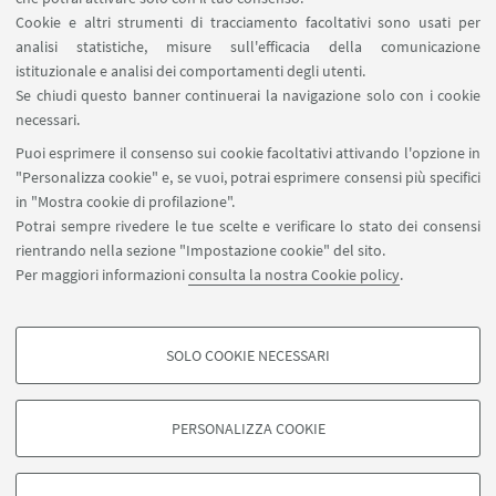
Cookie e altri strumenti di tracciamento facoltativi sono usati per
analisi statistiche, misure sull'efficacia della comunicazione
SEGUI IL DIPARTIMENTO SU:
istituzionale e analisi dei comportamenti degli utenti.
Se chiudi questo banner continuerai la navigazione solo con i cookie
necessari.
SEGUI UNIBO SU:
Puoi esprimere il consenso sui cookie facoltativi attivando l'opzione in
"Personalizza cookie" e, se vuoi, potrai esprimere consensi più specifici
in "Mostra cookie di profilazione".
Potrai sempre rivedere le tue scelte e verificare lo stato dei consensi
rientrando nella sezione "Impostazione cookie" del sito.
APP:
Per maggiori informazioni
consulta la nostra Cookie policy
.
SOLO COOKIE NECESSARI
COOKIE DI PROFILAZIONE - FACOLTATIVI
©Copyright 2026 - ALMA MATER STUDIORUM - Università di
Si tratta di cookie utilizzati per analizzare le caratteristiche della navigazione
Bologna - Via Zamboni, 33 - 40126 Bologna - PI: 01131710376 - CF:
PERSONALIZZA COOKIE
degli utenti, creare profili in base al loro comportamento sul sito, per analisi
80007010376
di marketing.
Privacy
Note legali
Informazioni sul sito e accessibilità
Mostra cookie di profilazione