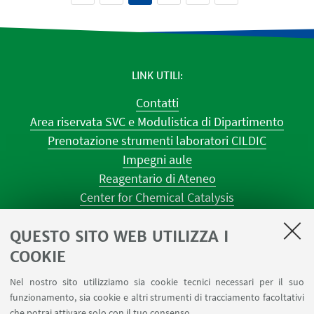
LINK UTILI
Contatti
Area riservata SVC e Modulistica di Dipartimento
Prenotazione strumenti laboratori CILDIC
Impegni aule
Reagentario di Ateneo
Center for Chemical Catalysis
AULE U.E. 1 NAVILE
QUESTO SITO WEB UTILIZZA I
AULE U.E. 4 NAVILE
LABORATORI U.E. 5 NAVILE
COOKIE
Prenotazioni sale riunioni distretto Navile
Nel nostro sito utilizziamo sia cookie tecnici necessari per il suo
Prenotazione NMR Navile
funzionamento, sia cookie e altri strumenti di tracciamento facoltativi
Prenotazione strumenti del Dipartimento CHIMIND
che potrai attivare solo con il tuo consenso.