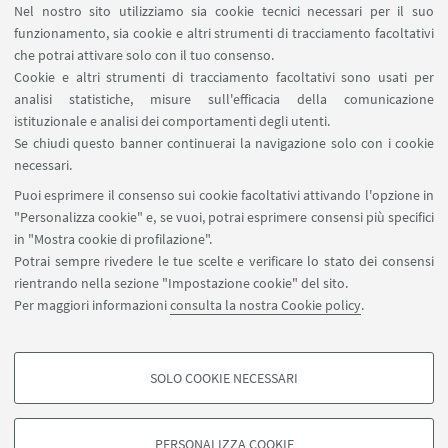
Nel nostro sito utilizziamo sia cookie tecnici necessari per il suo
Prenotazione NMR Navile
funzionamento, sia cookie e altri strumenti di tracciamento facoltativi
Prenotazione strumenti del Dipartimento CHIMIND
che potrai attivare solo con il tuo consenso.
Cookie e altri strumenti di tracciamento facoltativi sono usati per
analisi statistiche, misure sull'efficacia della comunicazione
SEGUI IL DIPARTIMENTO SU:
istituzionale e analisi dei comportamenti degli utenti.
Se chiudi questo banner continuerai la navigazione solo con i cookie
necessari.
SEGUI UNIBO SU:
Puoi esprimere il consenso sui cookie facoltativi attivando l'opzione in
"Personalizza cookie" e, se vuoi, potrai esprimere consensi più specifici
in "Mostra cookie di profilazione".
Potrai sempre rivedere le tue scelte e verificare lo stato dei consensi
rientrando nella sezione "Impostazione cookie" del sito.
APP:
Per maggiori informazioni
consulta la nostra Cookie policy
.
SOLO COOKIE NECESSARI
COOKIE DI PROFILAZIONE - FACOLTATIVI
©Copyright 2026 - ALMA MATER STUDIORUM - Università di
Si tratta di cookie utilizzati per analizzare le caratteristiche della navigazione
Bologna - Via Zamboni, 33 - 40126 Bologna - PI: 01131710376 - CF:
PERSONALIZZA COOKIE