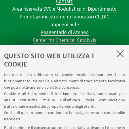
Contatti
Area riservata SVC e Modulistica di Dipartimento
Prenotazione strumenti laboratori CILDIC
Impegni aule
Reagentario di Ateneo
Center for Chemical Catalysis
AULE U.E. 1 NAVILE
QUESTO SITO WEB UTILIZZA I
AULE U.E. 4 NAVILE
LABORATORI U.E. 5 NAVILE
COOKIE
Prenotazioni sale riunioni distretto Navile
Nel nostro sito utilizziamo sia cookie tecnici necessari per il suo
Prenotazione NMR Navile
funzionamento, sia cookie e altri strumenti di tracciamento facoltativi
Prenotazione strumenti del Dipartimento CHIMIND
che potrai attivare solo con il tuo consenso.
Cookie e altri strumenti di tracciamento facoltativi sono usati per
analisi statistiche, misure sull'efficacia della comunicazione
SEGUI IL DIPARTIMENTO SU:
istituzionale e analisi dei comportamenti degli utenti.
Se chiudi questo banner continuerai la navigazione solo con i cookie
necessari.
SEGUI UNIBO SU:
Puoi esprimere il consenso sui cookie facoltativi attivando l'opzione in