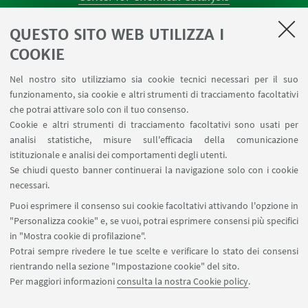
AULE U.E. 1 NAVILE
QUESTO SITO WEB UTILIZZA I
AULE U.E. 4 NAVILE
LABORATORI U.E. 5 NAVILE
COOKIE
Prenotazioni sale riunioni distretto Navile
Nel nostro sito utilizziamo sia cookie tecnici necessari per il suo
Prenotazione NMR Navile
funzionamento, sia cookie e altri strumenti di tracciamento facoltativi
Prenotazione strumenti del Dipartimento CHIMIND
che potrai attivare solo con il tuo consenso.
Cookie e altri strumenti di tracciamento facoltativi sono usati per
analisi statistiche, misure sull'efficacia della comunicazione
SEGUI IL DIPARTIMENTO SU:
istituzionale e analisi dei comportamenti degli utenti.
Se chiudi questo banner continuerai la navigazione solo con i cookie
necessari.
SEGUI UNIBO SU:
Puoi esprimere il consenso sui cookie facoltativi attivando l'opzione in
"Personalizza cookie" e, se vuoi, potrai esprimere consensi più specifici
in "Mostra cookie di profilazione".
Potrai sempre rivedere le tue scelte e verificare lo stato dei consensi
rientrando nella sezione "Impostazione cookie" del sito.
APP:
Per maggiori informazioni
consulta la nostra Cookie policy
.